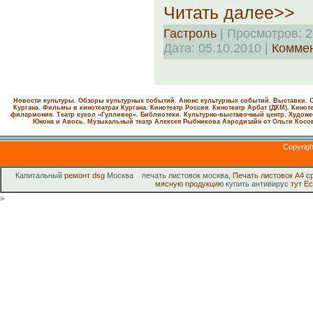
Читать далее>>
Гастроль
| Просмотров: 2
Дата:
05.10.2010
|
Коммен
Новости культуры. Обзоры культурных событий. Анонс культурных событий. Выставки. С
Кургана. Фильмы в кинотеатрах Кургана.
Кинотеатр Россия.
Кинотеатр Арбат (ДКМ).
Киноте
филармония.
Театр кукол «Гулливер».
Библиотеки.
Культурно-выставочный центр.
Художе
Юнона и Авось. Музыкальный театр Алексея Рыбникова
Аэродизайн от Ольги Косо
Copyrig
Капитальный
ремонт dsg
Москва печать листовок москва,
Печать листовок А4 с
мясную продукцию
купить антивирус
тут
Ес
>