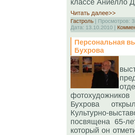
классе Аниелло Д
Читать далее>>
Гастроль
| Просмотров: 3
Дата:
13.10.2010
|
Коммен
Персональная вы
Бухрова
П
выс
пре
отд
фотохудожник
Бухрова откр
Культурно-выст
посвящена 65-ле
который он отмети