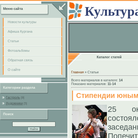
Культур
Меню сайта
Новости культуры
Афиша Кургана
Cтатьи
Фотоальбомы
Каталог статей
Обратная связь
О сайте
Главная
»
Статьи
Всего материалов в каталоге
:
14
Показано материалов
:
11-14
Категории раздела
Стипендии юным
Гастроль
[9]
Художники
[5]
25 ок
Поиск
состо
засед
Попеч