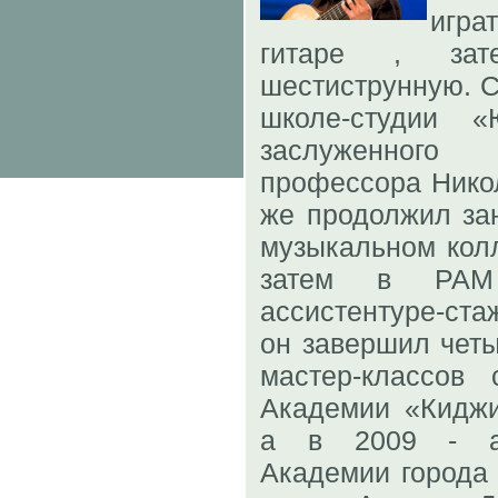
игр
гитаре , зат
шестиструнную. С
школе-студии 
заслуженного
профессора Никол
же продолжил за
музыкальном колл
затем в РАМ
ассистентуре-ста
он завершил четы
мастер-классов
Академии «Киджи
а в 2009 - ас
Академии города 