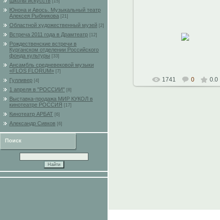
Школы искусств
[15]
Юнона и Авось. Музыкальный театр
Алексея Рыбникова
[21]
Областной художественный музей
[2]
14.10.2010
Встреча 2011 года в Драмтеатр
[12]
Рождественские встречи в
Константин
Курганском отделении Российского
фонда культуры
[33]
Ансамбль средневековой музыки
«FLOS FLORUM»
[7]
1741
0
0.0
Гулливер
[4]
1 апреля в "РОССИИ"
[8]
Выставка-продажа МИР КУКОЛ в
кинотеатре РОССИЯ
[17]
Кинотеатр АРБАТ
[6]
Александр Сивков
[6]
Поиск