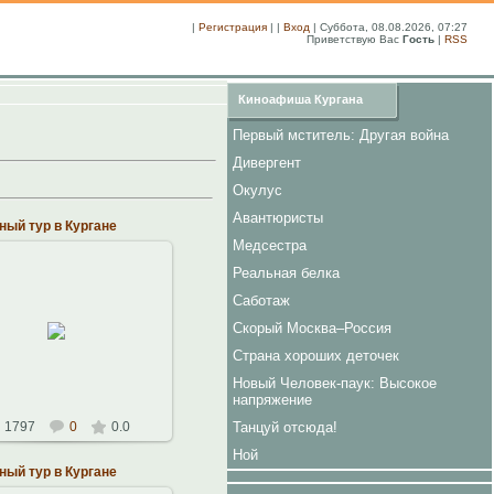
|
Регистрация
| |
Вход
| Суббота, 08.08.2026, 07:27
Приветствую Вас
Гость
|
RSS
Киноафиша Кургана
Первый мститель: Другая война
Дивергент
Окулус
Авантюристы
ый тур в Кургане
Медсестра
Реальная белка
Саботаж
14.10.2010
Скорый Москва–Россия
Константин
Страна хороших деточек
Новый Человек-паук: Высокое
напряжение
Танцуй отсюда!
1797
0
0.0
Ной
ый тур в Кургане