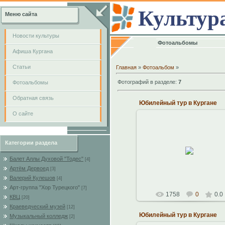
Культур
Меню сайта
Новости культуры
Фотоальбомы
Афиша Кургана
Cтатьи
Главная
»
Фотоальбом
»
Фотографий в разделе
:
7
Фотоальбомы
Обратная связь
Юбилейный тур в Кургане
О сайте
Категории раздела
14.10.2010
Константин
Балет Аллы Духовой "Тодес"
[4]
Артём Дервоед
[3]
Валерий Кулешов
[4]
Арт-группа "Хор Турецкого"
[7]
1758
0
0.0
КВЦ
[20]
Краеведческий музей
[12]
Юбилейный тур в Кургане
Музыкальный колледж
[2]