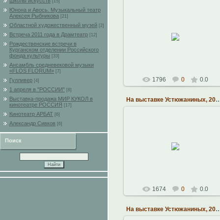
Школы искусств
[15]
Юнона и Авось. Музыкальный театр
Алексея Рыбникова
[21]
Областной художественный музей
[2]
28.10.2010
Встреча 2011 года в Драмтеатр
[12]
Николай Павлович Устюжанин
Рождественские встречи в
Наталья
Курганском отделении Российского
фонда культуры
[33]
Ансамбль средневековой музыки
«FLOS FLORUM»
[7]
1796
0
0.0
Гулливер
[4]
1 апреля в "РОССИИ"
[8]
Выставка-продажа МИР КУКОЛ в
На выставке Устюжаниных,
кинотеатре РОССИЯ
[17]
Кинотеатр АРБАТ
[6]
Александр Сивков
[6]
28.10.2010
Поиск
Николай Павлович Устюжанин
Наталья
1674
0
0.0
На выставке Устюжаниных,