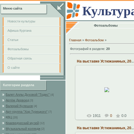
Культур
Меню сайта
Новости культуры
Фотоальбомы
Афиша Кургана
Cтатьи
Главная
»
Фотоальбом
»
Фотографий в разделе
:
20
Фотоальбомы
Обратная связь
На выставке Устюжаниных,
О сайте
28.10.2010
Категории раздела
Николай Павлович Устюжанин
Балет Аллы Духовой "Тодес"
[4]
Наталья
Артём Дервоед
[3]
Валерий Кулешов
[4]
Арт-группа "Хор Турецкого"
[7]
1911
0
0.0
КВЦ
[20]
Краеведческий музей
[12]
На выставке Устюжаниных,
Музыкальный колледж
[2]