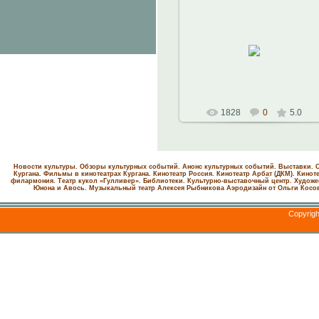
28.10.2010
Наталья
1828
0
5.0
Новости культуры. Обзоры культурных событий. Анонс культурных событий. Выставки. С
Кургана. Фильмы в кинотеатрах Кургана.
Кинотеатр Россия.
Кинотеатр Арбат (ДКМ).
Киноте
филармония.
Театр кукол «Гулливер».
Библиотеки.
Культурно-выставочный центр.
Художе
Юнона и Авось. Музыкальный театр Алексея Рыбникова
Аэродизайн от Ольги Косо
Copyrig