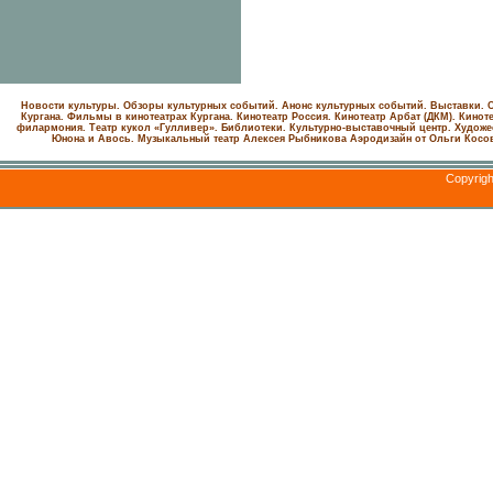
Новости культуры. Обзоры культурных событий. Анонс культурных событий. Выставки. С
Кургана. Фильмы в кинотеатрах Кургана.
Кинотеатр Россия.
Кинотеатр Арбат (ДКМ).
Киноте
филармония.
Театр кукол «Гулливер».
Библиотеки.
Культурно-выставочный центр.
Художе
Юнона и Авось. Музыкальный театр Алексея Рыбникова
Аэродизайн от Ольги Косо
Copyrig