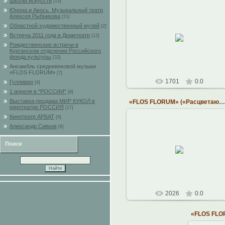
Школы искусств
[15]
Юнона и Авось. Музыкальный театр
Алексея Рыбникова
[21]
26.01.2011
Областной художественный музей
[2]
Ансамбль средневековой музыки
Встреча 2011 года в Драмтеатр
[12]
на исторических инструментах
Рождественские встречи в
Курганском отделении Российского
Константин
фонда культуры
[33]
Ансамбль средневековой музыки
«FLOS FLORUM»
[7]
1701
0.0
Гулливер
[4]
1 апреля в "РОССИИ"
[8]
Выставка-продажа МИР КУКОЛ в
«FLOS FLORUM» («Расцветающий цветок» - лат.)
кинотеатре РОССИЯ
[17]
Кинотеатр АРБАТ
[6]
Александр Сивков
[6]
26.01.2011
Поиск
Ансамбль средневековой музыки
на исторических инструментах
Константин
2026
0.0