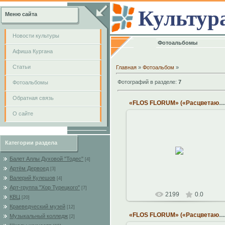
Культур
Меню сайта
Новости культуры
Фотоальбомы
Афиша Кургана
Cтатьи
Главная
»
Фотоальбом
»
Фотографий в разделе
:
7
Фотоальбомы
Обратная связь
«FLOS FLORUM» («Расцветающий цветок» - лат.)
О сайте
26.01.2011
Категории раздела
Ансамбль средневековой музыки
на исторических инструментах
Балет Аллы Духовой "Тодес"
[4]
Константин
Артём Дервоед
[3]
Валерий Кулешов
[4]
Арт-группа "Хор Турецкого"
[7]
2199
0.0
КВЦ
[20]
Краеведческий музей
[12]
«FLOS FLORUM» («Расцветающий цветок» - лат.)
Музыкальный колледж
[2]