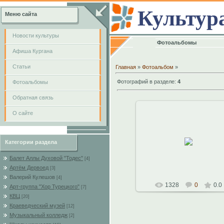
Культур
Меню сайта
Новости культуры
Фотоальбомы
Афиша Кургана
Cтатьи
Главная
»
Фотоальбом
»
Фотографий в разделе
:
4
Фотоальбомы
Обратная связь
О сайте
11.10.2010
Категории раздела
Константин
Балет Аллы Духовой "Тодес"
[4]
Артём Дервоед
[3]
Валерий Кулешов
[4]
1328
0
0.0
Арт-группа "Хор Турецкого"
[7]
КВЦ
[20]
Краеведческий музей
[12]
Музыкальный колледж
[2]