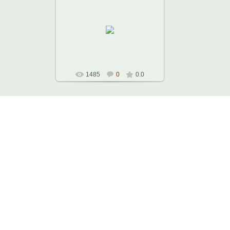
05.10.2010
Лауреат Международных
конкурсов, заслуженный артист
России
Наталья
1485
0
0.0