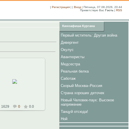
|
Регистрация
| |
Вход
| Пятница, 07.08.2026, 20:44
Приветствую Вас
Гость
|
RSS
Киноафиша Кургана
Первый мститель: Другая война
Дивергент
Окулус
Авантюристы
Медсестра
Реальная белка
11.10.2010
Саботаж
Скорый Москва–Россия
Константин
Страна хороших деточек
Новый Человек-паук: Высокое
напряжение
1629
0
0.0
Танцуй отсюда!
Ной