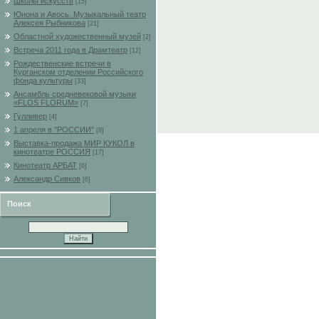
Школы искусств
[15]
Юнона и Авось. Музыкальный театр
Алексея Рыбникова
[21]
Областной художественный музей
[2]
Встреча 2011 года в Драмтеатр
[12]
Рождественские встречи в
Курганском отделении Российского
фонда культуры
[33]
Ансамбль средневековой музыки
«FLOS FLORUM»
[7]
Гулливер
[4]
1 апреля в "РОССИИ"
[8]
Выставка-продажа МИР КУКОЛ в
кинотеатре РОССИЯ
[17]
Кинотеатр АРБАТ
[6]
Александр Сивков
[6]
Поиск