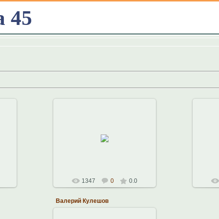
а 45
11.10.2010
Константин
1347
0
0.0
Валерий Кулешов