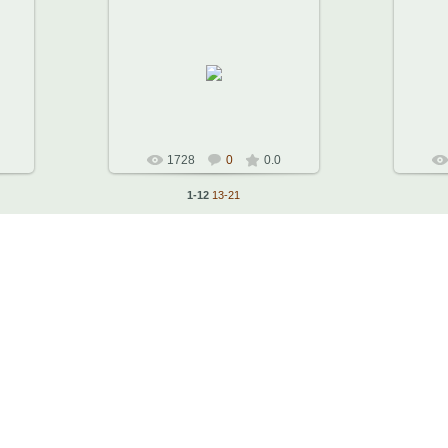
26.11.2010
Областная Филармония.
Ку
21.11.2010 г.
я
Музыкальный театр Алексея
Музы
Рыбникова
Константин
1728
0
0.0
1-12
13-21