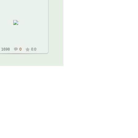
26.11.2010
рганская Филармония.
25.11.2010 г.
кальный театр Алексея
Рыбникова
Константин
1698
0
0.0