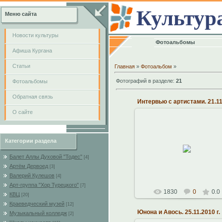
Культур
Меню сайта
Новости культуры
Фотоальбомы
Афиша Кургана
Cтатьи
Главная
»
Фотоальбом
»
Фотографий в разделе
:
21
Фотоальбомы
Обратная связь
О сайте
26.11.2010
Областная филармония.
Категории раздела
21.11.2010 г.
Музыкальный театр Алексе
Балет Аллы Духовой "Тодес"
[4]
Рыбникова
Артём Дервоед
[3]
Константин
Валерий Кулешов
[4]
Арт-группа "Хор Турецкого"
[7]
1830
0
0.0
КВЦ
[20]
Краеведческий музей
[12]
Юнона и Авось. 25.11.2010 г.
Музыкальный колледж
[2]