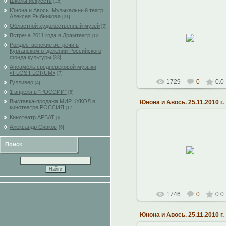
Школы искусств
[15]
Юнона и Авось. Музыкальный театр
Алексея Рыбникова
26.11.2010
[21]
Областной художественный музей
[2]
Областная Филармония.
21.11.2010 г.
Встреча 2011 года в Драмтеатр
[12]
Музыкальный театр Алексе
Рождественские встречи в
Рыбникова
Курганском отделении Российского
фонда культуры
[33]
Константин
Ансамбль средневековой музыки
«FLOS FLORUM»
[7]
1729
0
0.0
Гулливер
[4]
1 апреля в "РОССИИ"
[8]
Выставка-продажа МИР КУКОЛ в
Юнона и Авось. 25.11.2010 г.
кинотеатре РОССИЯ
[17]
Кинотеатр АРБАТ
[6]
Александр Сивков
[6]
26.11.2010
Областная Филармония.
Поиск
21.11.2010 г.
Музыкальный театр Алексе
Рыбникова
Константин
1746
0
0.0
Юнона и Авось. 25.11.2010 г.