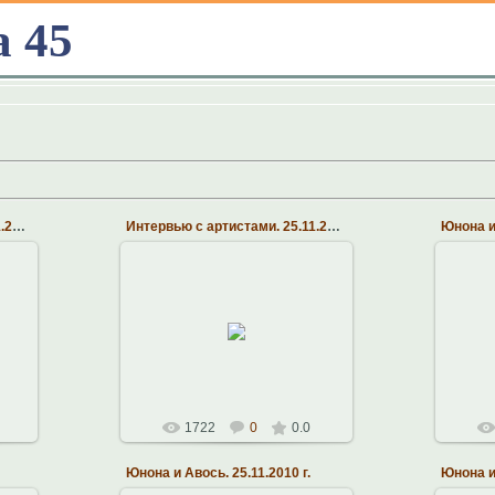
а 45
Интервью с артистами. 21.11.2010 г.
Интервью с артистами. 25.11.2010 г.
Юнона и 
26.11.2010
Областная филармония.
Об
21.11.2010 г.
я
Музыкальный театр Алексея
Музы
Рыбникова
Константин
1722
0
0.0
Юнона и Авось. 25.11.2010 г.
Юнона и 