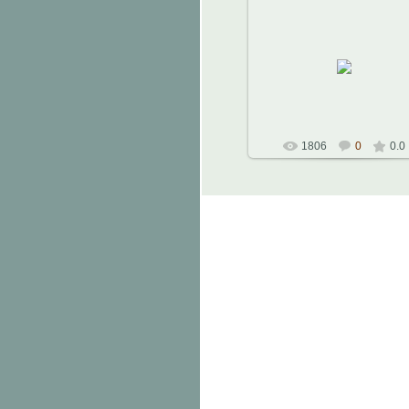
26.11.2010
Областная Филармония.
21.11.2010 г.
Музыкальный театр Алексе
Рыбникова
Константин
1806
0
0.0