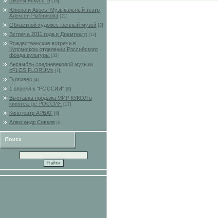
Школы искусств
[15]
Юнона и Авось. Музыкальный театр
Алексея Рыбникова
[21]
Областной художественный музей
[2]
Встреча 2011 года в Драмтеатр
[12]
Рождественские встречи в
Курганском отделении Российского
фонда культуры
[33]
Ансамбль средневековой музыки
«FLOS FLORUM»
[7]
Гулливер
[4]
1 апреля в "РОССИИ"
[8]
Выставка-продажа МИР КУКОЛ в
кинотеатре РОССИЯ
[17]
Кинотеатр АРБАТ
[6]
Александр Сивков
[6]
Поиск