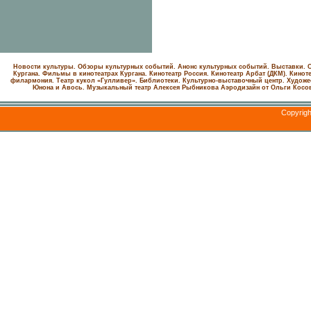
Новости культуры. Обзоры культурных событий. Анонс культурных событий. Выставки. С
Кургана. Фильмы в кинотеатрах Кургана.
Кинотеатр Россия.
Кинотеатр Арбат (ДКМ).
Киноте
филармония.
Театр кукол «Гулливер».
Библиотеки.
Культурно-выставочный центр.
Художе
Юнона и Авось. Музыкальный театр Алексея Рыбникова
Аэродизайн от Ольги Косо
Copyrig