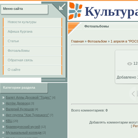
Культур
Меню сайта
Новости культуры
Фотоальбомы
Афиша Кургана
Cтатьи
Главная
»
Фотоальбом
»
1 апреля в "РО
Фотоальбомы
Обратная связь
12
В
О сайте
Добавлено
80
Категории раздела
Балет Аллы Духовой "Тодес"
[4]
Артём Дервоед
[3]
Валерий Кулешов
[4]
Всего комментариев
:
0
Арт-группа "Хор Турецкого"
[7]
КВЦ
[20]
Добавлять комментарии могут
[
Рег
Краеведческий музей
[12]
Музыкальный колледж
[2]