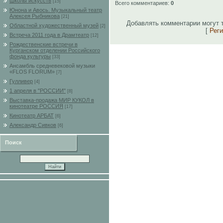
Школы искусств
[15]
Всего комментариев
:
0
Юнона и Авось. Музыкальный театр
Алексея Рыбникова
[21]
Добавлять комментарии могут 
Областной художественный музей
[2]
[
Рег
Встреча 2011 года в Драмтеатр
[12]
Рождественские встречи в
Курганском отделении Российского
фонда культуры
[33]
Ансамбль средневековой музыки
«FLOS FLORUM»
[7]
Гулливер
[4]
1 апреля в "РОССИИ"
[8]
Выставка-продажа МИР КУКОЛ в
кинотеатре РОССИЯ
[17]
Кинотеатр АРБАТ
[6]
Александр Сивков
[6]
Поиск