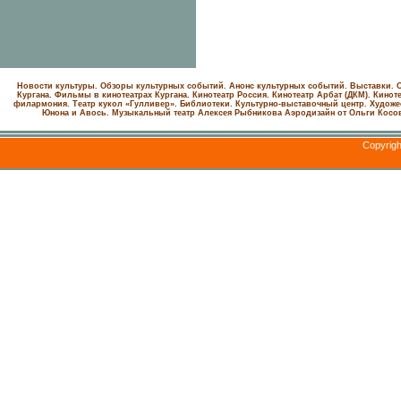
Новости культуры. Обзоры культурных событий. Анонс культурных событий. Выставки. С
Кургана. Фильмы в кинотеатрах Кургана.
Кинотеатр Россия.
Кинотеатр Арбат (ДКМ).
Киноте
филармония.
Театр кукол «Гулливер».
Библиотеки.
Культурно-выставочный центр.
Художе
Юнона и Авось. Музыкальный театр Алексея Рыбникова
Аэродизайн от Ольги Косо
Copyrig