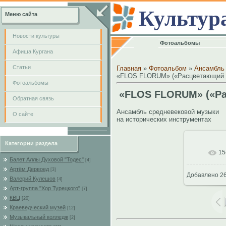
Культур
Меню сайта
Новости культуры
Фотоальбомы
Афиша Кургана
Cтатьи
Главная
»
Фотоальбом
»
Ансамбль
«FLOS FLORUM» («Расцветающий цв
Фотоальбомы
«FLOS FLORUM» («Рас
Обратная связь
Ансамбль средневековой музыки
О сайте
на исторических инструментах
Категории раздела
15
В реал
Балет Аллы Духовой "Тодес"
[4]
Артём Дервоед
[3]
Добавлено
26
Валерий Кулешов
[4]
Арт-группа "Хор Турецкого"
[7]
КВЦ
[20]
Краеведческий музей
[12]
Музыкальный колледж
[2]