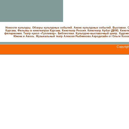
Новости культуры. Обзоры культурных событий. Анонс культурных событий. Выставки. С
Кургана. Фильмы в кинотеатрах Кургана.
Кинотеатр Россия.
Кинотеатр Арбат (ДКМ).
Киноте
филармония.
Театр кукол «Гулливер».
Библиотеки.
Культурно-выставочный центр.
Художе
Юнона и Авось. Музыкальный театр Алексея Рыбникова
Аэродизайн от Ольги Косо
Copyrig