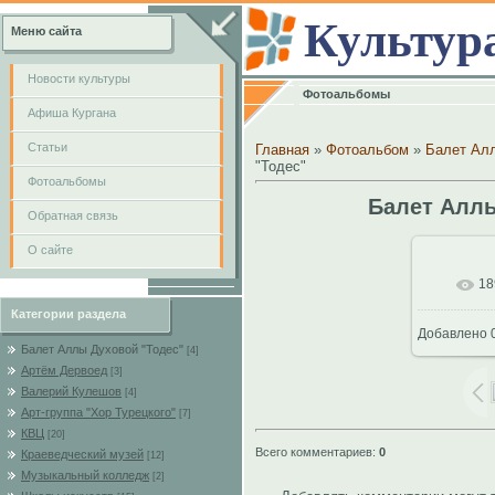
Культур
Меню сайта
Новости культуры
Фотоальбомы
Афиша Кургана
Cтатьи
Главная
»
Фотоальбом
»
Балет Алл
"Тодес"
Фотоальбомы
Балет Аллы
Обратная связь
О сайте
18
В
Категории раздела
Добавлено
0
70
Балет Аллы Духовой "Тодес"
[4]
Артём Дервоед
[3]
Валерий Кулешов
[4]
Арт-группа "Хор Турецкого"
[7]
КВЦ
[20]
Всего комментариев
:
0
Краеведческий музей
[12]
Музыкальный колледж
[2]