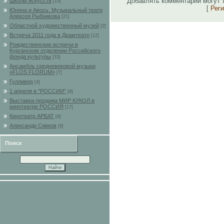
Добавлять комментарии могут 
Школы искусств
[15]
[
Рег
Юнона и Авось. Музыкальный театр
Алексея Рыбникова
[21]
Областной художественный музей
[2]
Встреча 2011 года в Драмтеатр
[12]
Рождественские встречи в
Курганском отделении Российского
фонда культуры
[33]
Ансамбль средневековой музыки
«FLOS FLORUM»
[7]
Гулливер
[4]
1 апреля в "РОССИИ"
[8]
Выставка-продажа МИР КУКОЛ в
кинотеатре РОССИЯ
[17]
Кинотеатр АРБАТ
[6]
Александр Сивков
[6]
Поиск