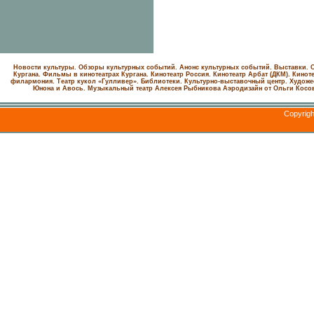
Новости культуры. Обзоры культурных событий. Анонс культурных событий. Выставки. С
Кургана. Фильмы в кинотеатрах Кургана.
Кинотеатр Россия.
Кинотеатр Арбат (ДКМ).
Киноте
филармония.
Театр кукол «Гулливер».
Библиотеки.
Культурно-выставочный центр.
Художе
Юнона и Авось. Музыкальный театр Алексея Рыбникова
Аэродизайн от Ольги Косо
Copyrig