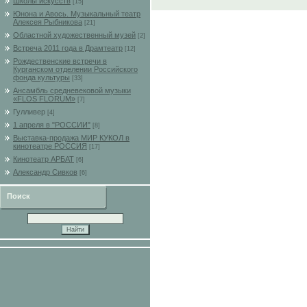
Школы искусств
[15]
Юнона и Авось. Музыкальный театр
Алексея Рыбникова
[21]
Областной художественный музей
[2]
Встреча 2011 года в Драмтеатр
[12]
Рождественские встречи в
Курганском отделении Российского
фонда культуры
[33]
Ансамбль средневековой музыки
«FLOS FLORUM»
[7]
Гулливер
[4]
1 апреля в "РОССИИ"
[8]
Выставка-продажа МИР КУКОЛ в
кинотеатре РОССИЯ
[17]
Кинотеатр АРБАТ
[6]
Александр Сивков
[6]
Поиск