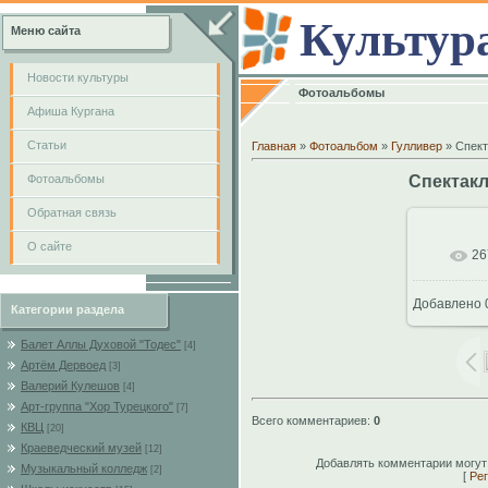
Культур
Меню сайта
Новости культуры
Фотоальбомы
Афиша Кургана
Cтатьи
Главная
»
Фотоальбом
»
Гулливер
» Спект
Фотоальбомы
Спектакл
Обратная связь
О сайте
26
В
Добавлено
Категории раздела
102
Балет Аллы Духовой "Тодес"
[4]
Артём Дервоед
[3]
Валерий Кулешов
[4]
Арт-группа "Хор Турецкого"
[7]
Всего комментариев
:
0
КВЦ
[20]
Краеведческий музей
[12]
Добавлять комментарии могут
Музыкальный колледж
[2]
[
Рег