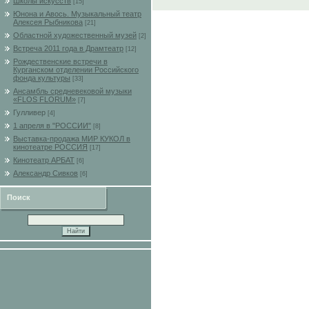
Школы искусств
[15]
Юнона и Авось. Музыкальный театр
Алексея Рыбникова
[21]
Областной художественный музей
[2]
Встреча 2011 года в Драмтеатр
[12]
Рождественские встречи в
Курганском отделении Российского
фонда культуры
[33]
Ансамбль средневековой музыки
«FLOS FLORUM»
[7]
Гулливер
[4]
1 апреля в "РОССИИ"
[8]
Выставка-продажа МИР КУКОЛ в
кинотеатре РОССИЯ
[17]
Кинотеатр АРБАТ
[6]
Александр Сивков
[6]
Поиск