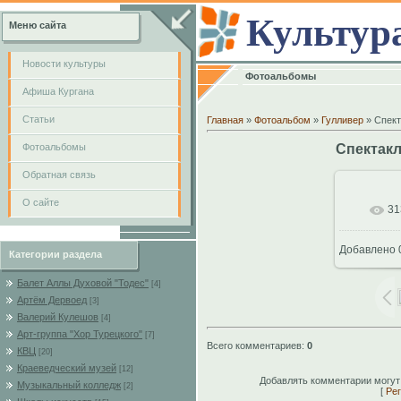
Культур
Меню сайта
Новости культуры
Фотоальбомы
Афиша Кургана
Cтатьи
Главная
»
Фотоальбом
»
Гулливер
» Спект
Фотоальбомы
Спектакл
Обратная связь
О сайте
31
В
Добавлено
Категории раздела
102
Балет Аллы Духовой "Тодес"
[4]
Артём Дервоед
[3]
Валерий Кулешов
[4]
Арт-группа "Хор Турецкого"
[7]
Всего комментариев
:
0
КВЦ
[20]
Краеведческий музей
[12]
Добавлять комментарии могут
Музыкальный колледж
[2]
[
Рег