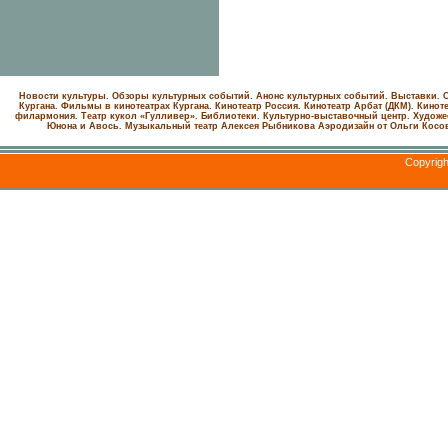
Новости культуры. Обзоры культурных событий. Анонс культурных событий. Выставки. С
Кургана. Фильмы в кинотеатрах Кургана.
Кинотеатр Россия.
Кинотеатр Арбат (ДКМ).
Киноте
филармония.
Театр кукол «Гулливер».
Библиотеки.
Культурно-выставочный центр.
Художе
Юнона и Авось. Музыкальный театр Алексея Рыбникова
Аэродизайн от Ольги Косо
Copyrig