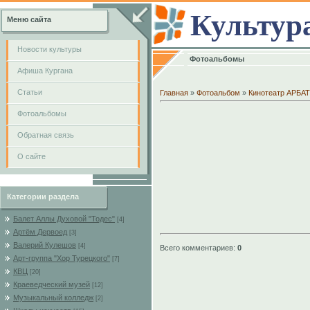
Культур
Меню сайта
Новости культуры
Фотоальбомы
Афиша Кургана
Cтатьи
Главная
»
Фотоальбом
»
Кинотеатр АРБАТ
Фотоальбомы
Обратная связь
О сайте
Категории раздела
Балет Аллы Духовой "Тодес"
[4]
Артём Дервоед
[3]
Валерий Кулешов
[4]
Всего комментариев
:
0
Арт-группа "Хор Турецкого"
[7]
КВЦ
[20]
Краеведческий музей
[12]
Музыкальный колледж
[2]