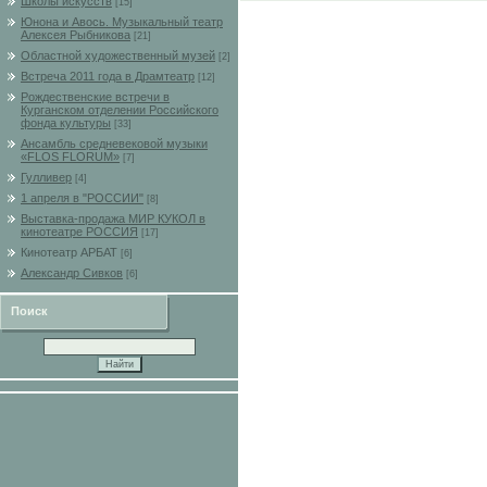
Школы искусств
[15]
Юнона и Авось. Музыкальный театр
Алексея Рыбникова
[21]
Областной художественный музей
[2]
Встреча 2011 года в Драмтеатр
[12]
Рождественские встречи в
Курганском отделении Российского
фонда культуры
[33]
Ансамбль средневековой музыки
«FLOS FLORUM»
[7]
Гулливер
[4]
1 апреля в "РОССИИ"
[8]
Выставка-продажа МИР КУКОЛ в
кинотеатре РОССИЯ
[17]
Кинотеатр АРБАТ
[6]
Александр Сивков
[6]
Поиск