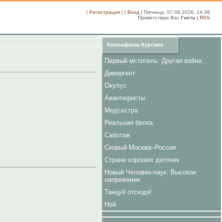
|
Регистрация
| |
Вход
| Пятница, 07.08.2026, 14:38
Приветствую Вас
Гость
|
RSS
Киноафиша Кургана
Первый мститель: Другая война
Дивергент
Окулус
Авантюристы
Медсестра
Реальная белка
Саботаж
Скорый Москва–Россия
Страна хороших деточек
Новый Человек-паук: Высокое
напряжение
Танцуй отсюда!
Ной