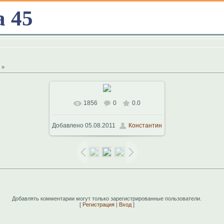
а 45
»
1856
0
0.0
В реальном размере
1024x768
/
Добавлено
05.08.2011
Константин
113.1Kb
Добавлять комментарии могут только зарегистрированные пользователи.
[
Регистрация
|
Вход
]