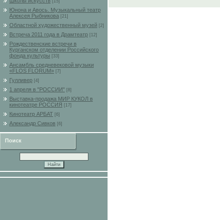
Школы искусств
[15]
Юнона и Авось. Музыкальный театр
Алексея Рыбникова
[21]
Областной художественный музей
[2]
Встреча 2011 года в Драмтеатр
[12]
Рождественские встречи в
Курганском отделении Российского
фонда культуры
[33]
Ансамбль средневековой музыки
«FLOS FLORUM»
[7]
Гулливер
[4]
1 апреля в "РОССИИ"
[8]
Выставка-продажа МИР КУКОЛ в
кинотеатре РОССИЯ
[17]
Кинотеатр АРБАТ
[6]
Александр Сивков
[6]
Поиск