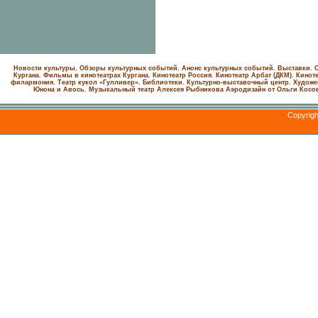
Новости культуры. Обзоры культурных событий. Анонс культурных событий. Выставки. С
Кургана. Фильмы в кинотеатрах Кургана.
Кинотеатр Россия.
Кинотеатр Арбат (ДКМ).
Киноте
филармония.
Театр кукол «Гулливер».
Библиотеки.
Культурно-выставочный центр.
Художе
Юнона и Авось. Музыкальный театр Алексея Рыбникова
Аэродизайн от Ольги Косо
Copyrig