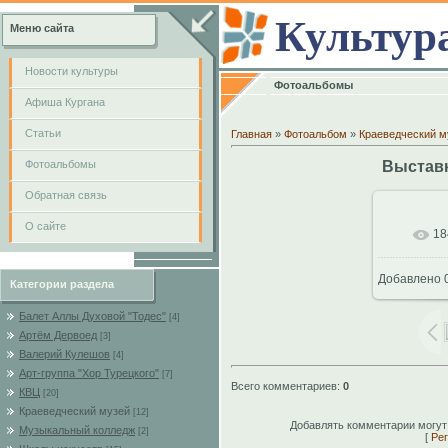
Культур
Меню сайта
Новости культуры
Фотоальбомы
Афиша Кургана
Cтатьи
Главная
»
Фотоальбом
»
Краеведческий м
Фотоальбомы
Выставк
Обратная связь
О сайте
18
В
Добавлено
0
Категории раздела
10
Балет Аллы Духовой "Тодес"
[4]
Артём Дервоед
[3]
Валерий Кулешов
[4]
Арт-группа "Хор Турецкого"
[7]
Всего комментариев
:
0
КВЦ
[20]
Краеведческий музей
[12]
Добавлять комментарии могут
Музыкальный колледж
[2]
[
Рег