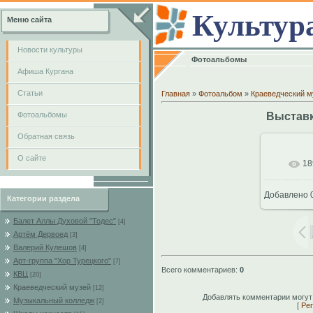
Культур
Меню сайта
Новости культуры
Фотоальбомы
Афиша Кургана
Cтатьи
Главная
»
Фотоальбом
»
Краеведческий м
Фотоальбомы
Выставк
Обратная связь
О сайте
18
В
Добавлено
0
Категории раздела
102
Балет Аллы Духовой "Тодес"
[4]
Артём Дервоед
[3]
Валерий Кулешов
[4]
Арт-группа "Хор Турецкого"
[7]
Всего комментариев
:
0
КВЦ
[20]
Краеведческий музей
[12]
Добавлять комментарии могут
Музыкальный колледж
[2]
[
Рег