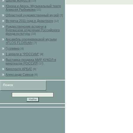
Школы искусств
[15]
Юнона и Авось. Музыкальный театр
Алексея Рыбникова
[21]
Областной художественный музей
[2]
Встреча 2011 года в Драмтеатр
[12]
Рождественские встречи в
Курганском отделении Российского
фонда культуры
[33]
Ансамбль средневековой музыки
«FLOS FLORUM»
[7]
Гулливер
[4]
1 апреля в "РОССИИ"
[8]
Выставка-продажа МИР КУКОЛ в
кинотеатре РОССИЯ
[17]
Кинотеатр АРБАТ
[6]
Александр Сивков
[6]
Поиск