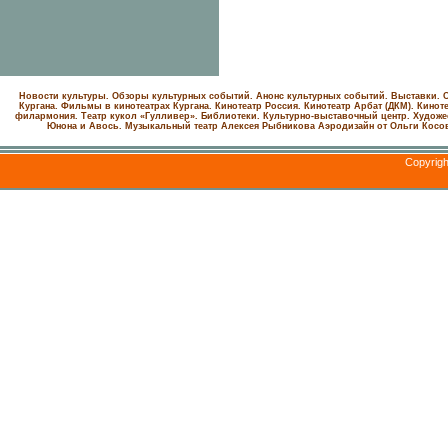
Новости культуры. Обзоры культурных событий. Анонс культурных событий. Выставки. С
Кургана. Фильмы в кинотеатрах Кургана.
Кинотеатр Россия.
Кинотеатр Арбат (ДКМ).
Киноте
филармония.
Театр кукол «Гулливер».
Библиотеки.
Культурно-выставочный центр.
Художе
Юнона и Авось. Музыкальный театр Алексея Рыбникова
Аэродизайн от Ольги Косо
Copyrig