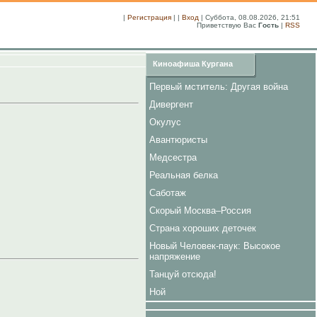
|
Регистрация
| |
Вход
| Суббота, 08.08.2026, 21:51
Приветствую Вас
Гость
|
RSS
Киноафиша Кургана
Первый мститель: Другая война
Дивергент
Окулус
Авантюристы
Медсестра
Реальная белка
Саботаж
Скорый Москва–Россия
Страна хороших деточек
Новый Человек-паук: Высокое
напряжение
Танцуй отсюда!
Ной