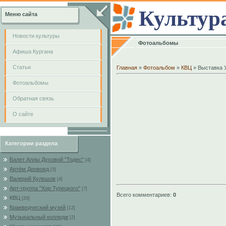
Культур
Меню сайта
Новости культуры
Фотоальбомы
Афиша Кургана
Cтатьи
Главная
»
Фотоальбом
»
КВЦ
» Выставка 
Фотоальбомы
Обратная связь
О сайте
Категории раздела
Балет Аллы Духовой "Тодес"
[4]
Артём Дервоед
[3]
Валерий Кулешов
[4]
Арт-группа "Хор Турецкого"
[7]
Всего комментариев
:
0
КВЦ
[20]
Краеведческий музей
[12]
Музыкальный колледж
[2]