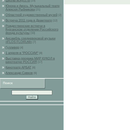
Школы искусств
[15]
Юнона и Авось. Музыкальный театр
Алексея Рыбникова
[21]
Областной художественный музей
[2]
Встреча 2011 года в Драмтеатр
[12]
Рождественские встречи в
Курганском отделении Российского
фонда культуры
[33]
Ансамбль средневековой музыки
«FLOS FLORUM»
[7]
Гулливер
[4]
1 апреля в "РОССИИ"
[8]
Выставка-продажа МИР КУКОЛ в
кинотеатре РОССИЯ
[17]
Кинотеатр АРБАТ
[6]
Александр Сивков
[6]
Поиск