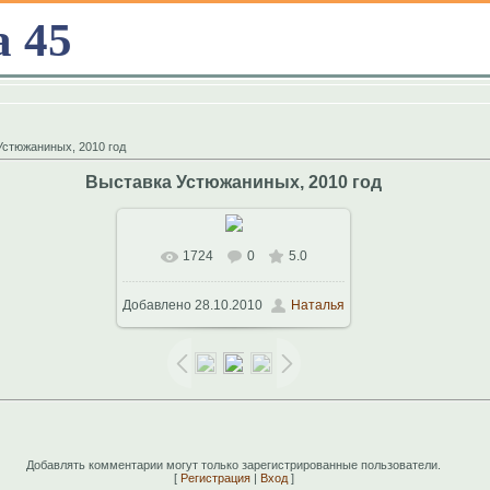
а 45
Устюжаниных, 2010 год
Выставка Устюжаниных, 2010 год
1724
0
5.0
В реальном размере
Добавлено
28.10.2010
Наталья
1024x683
/ 273.1Kb
Добавлять комментарии могут только зарегистрированные пользователи.
[
Регистрация
|
Вход
]