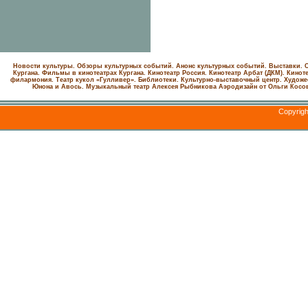
Новости культуры. Обзоры культурных событий. Анонс культурных событий. Выставки. С
Кургана. Фильмы в кинотеатрах Кургана.
Кинотеатр Россия.
Кинотеатр Арбат (ДКМ).
Киноте
филармония.
Театр кукол «Гулливер».
Библиотеки.
Культурно-выставочный центр.
Художе
Юнона и Авось. Музыкальный театр Алексея Рыбникова
Аэродизайн от Ольги Косо
Copyrig