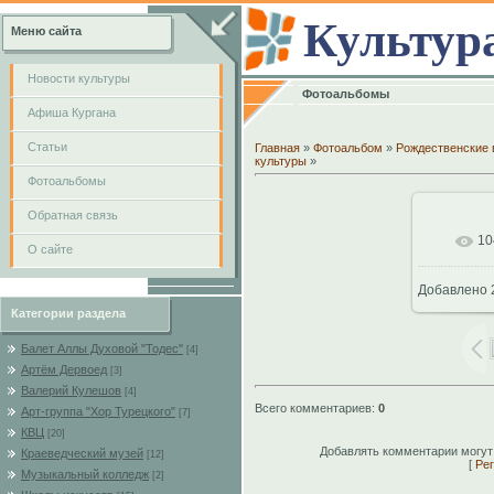
Культур
Меню сайта
Новости культуры
Фотоальбомы
Афиша Кургана
Cтатьи
Главная
»
Фотоальбом
»
Рождественские 
культуры
»
Фотоальбомы
Обратная связь
10
В
О сайте
Добавлено
102
Категории раздела
Балет Аллы Духовой "Тодес"
[4]
Артём Дервоед
[3]
Валерий Кулешов
[4]
Всего комментариев
:
0
Арт-группа "Хор Турецкого"
[7]
КВЦ
[20]
Добавлять комментарии могут
Краеведческий музей
[12]
[
Рег
Музыкальный колледж
[2]