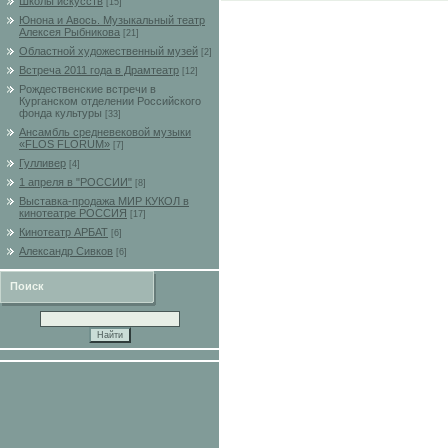
Школы искусств
[15]
Юнона и Авось. Музыкальный театр
Алексея Рыбникова
[21]
Областной художественный музей
[2]
Встреча 2011 года в Драмтеатр
[12]
Рождественские встречи в
Курганском отделении Российского
фонда культуры
[33]
Ансамбль средневековой музыки
«FLOS FLORUM»
[7]
Гулливер
[4]
1 апреля в "РОССИИ"
[8]
Выставка-продажа МИР КУКОЛ в
кинотеатре РОССИЯ
[17]
Кинотеатр АРБАТ
[6]
Александр Сивков
[6]
Поиск