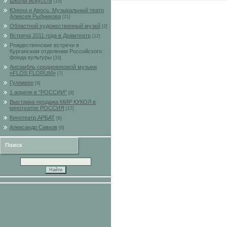
Школы искусств
[15]
Юнона и Авось. Музыкальный театр
Алексея Рыбникова
[21]
Областной художественный музей
[2]
Встреча 2011 года в Драмтеатр
[12]
Рождественские встречи в
Курганском отделении Российского
фонда культуры
[33]
Ансамбль средневековой музыки
«FLOS FLORUM»
[7]
Гулливер
[4]
1 апреля в "РОССИИ"
[8]
Выставка-продажа МИР КУКОЛ в
кинотеатре РОССИЯ
[17]
Кинотеатр АРБАТ
[6]
Александр Сивков
[6]
Поиск