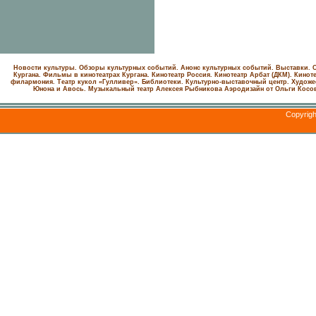
Новости культуры. Обзоры культурных событий. Анонс культурных событий. Выставки. С
Кургана. Фильмы в кинотеатрах Кургана.
Кинотеатр Россия.
Кинотеатр Арбат (ДКМ).
Киноте
филармония.
Театр кукол «Гулливер».
Библиотеки.
Культурно-выставочный центр.
Художе
Юнона и Авось. Музыкальный театр Алексея Рыбникова
Аэродизайн от Ольги Косо
Copyrig