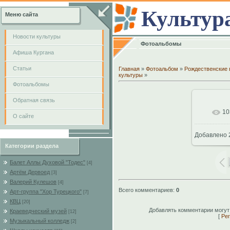
Культур
Меню сайта
Новости культуры
Фотоальбомы
Афиша Кургана
Cтатьи
Главная
»
Фотоальбом
»
Рождественские 
культуры
»
Фотоальбомы
Обратная связь
10
В
О сайте
Добавлено
102
Категории раздела
Балет Аллы Духовой "Тодес"
[4]
Артём Дервоед
[3]
Валерий Кулешов
[4]
Всего комментариев
:
0
Арт-группа "Хор Турецкого"
[7]
КВЦ
[20]
Добавлять комментарии могут
Краеведческий музей
[12]
[
Рег
Музыкальный колледж
[2]