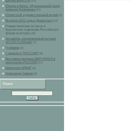
Школы искусств
[15]
Юнона и Авось. Музыкальный театр
Алексея Рыбникова
[21]
Областной художественный музей
[2]
Встреча 2011 года в Драмтеатр
[12]
Рождественские встречи в
Курганском отделении Российского
фонда культуры
[33]
Ансамбль средневековой музыки
«FLOS FLORUM»
[7]
Гулливер
[4]
1 апреля в "РОССИИ"
[8]
Выставка-продажа МИР КУКОЛ в
кинотеатре РОССИЯ
[17]
Кинотеатр АРБАТ
[6]
Александр Сивков
[6]
Поиск