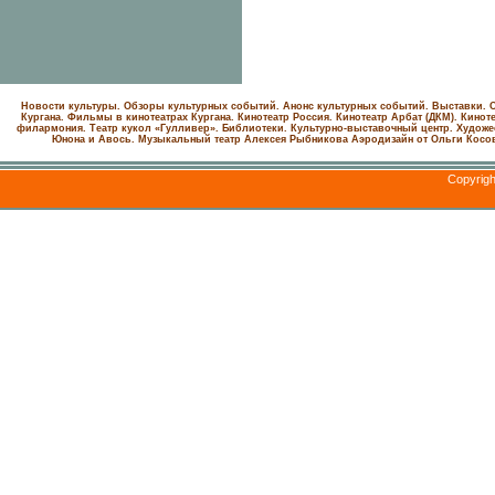
Новости культуры. Обзоры культурных событий. Анонс культурных событий. Выставки. С
Кургана. Фильмы в кинотеатрах Кургана.
Кинотеатр Россия.
Кинотеатр Арбат (ДКМ).
Киноте
филармония.
Театр кукол «Гулливер».
Библиотеки.
Культурно-выставочный центр.
Художе
Юнона и Авось. Музыкальный театр Алексея Рыбникова
Аэродизайн от Ольги Косо
Copyrig