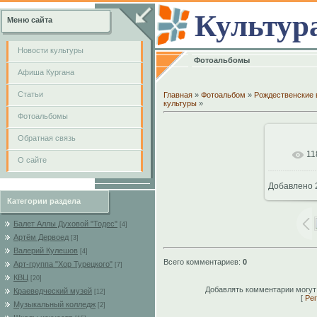
Культур
Меню сайта
Новости культуры
Фотоальбомы
Афиша Кургана
Cтатьи
Главная
»
Фотоальбом
»
Рождественские 
культуры
»
Фотоальбомы
Обратная связь
11
В
О сайте
Добавлено
768
Категории раздела
Балет Аллы Духовой "Тодес"
[4]
Артём Дервоед
[3]
Валерий Кулешов
[4]
Всего комментариев
:
0
Арт-группа "Хор Турецкого"
[7]
КВЦ
[20]
Добавлять комментарии могут
Краеведческий музей
[12]
[
Рег
Музыкальный колледж
[2]