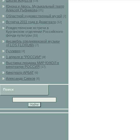
Школы искусств
[15]
Юнона и Авось. Музыкальный театр
Алексея Рыбникова
[21]
Областной художественный музей
[2]
Встреча 2011 года в Драмтеатр
[12]
Рождественские встречи в
Курганском отделении Российского
фонда культуры
[33]
Ансамбль средневековой музыки
«FLOS FLORUM»
[7]
Гулливер
[4]
1 апреля в "РОССИИ"
[8]
Выставка-продажа МИР КУКОЛ в
кинотеатре РОССИЯ
[17]
Кинотеатр АРБАТ
[6]
Александр Сивков
[6]
Поиск