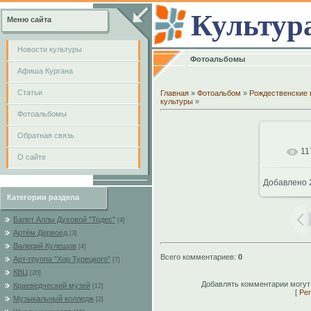
Культур
Меню сайта
Новости культуры
Фотоальбомы
Афиша Кургана
Cтатьи
Главная
»
Фотоальбом
»
Рождественские 
культуры
»
Фотоальбомы
Обратная связь
11
В
О сайте
Добавлено
102
Категории раздела
Балет Аллы Духовой "Тодес"
[4]
Артём Дервоед
[3]
Валерий Кулешов
[4]
Всего комментариев
:
0
Арт-группа "Хор Турецкого"
[7]
КВЦ
[20]
Добавлять комментарии могут
Краеведческий музей
[12]
[
Рег
Музыкальный колледж
[2]