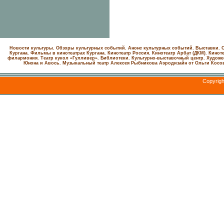
Новости культуры. Обзоры культурных событий. Анонс культурных событий. Выставки. С
Кургана. Фильмы в кинотеатрах Кургана.
Кинотеатр Россия.
Кинотеатр Арбат (ДКМ).
Киноте
филармония.
Театр кукол «Гулливер».
Библиотеки.
Культурно-выставочный центр.
Художе
Юнона и Авось. Музыкальный театр Алексея Рыбникова
Аэродизайн от Ольги Косо
Copyrig