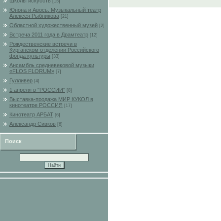
Школы искусств
[15]
Юнона и Авось. Музыкальный театр
Алексея Рыбникова
[21]
Областной художественный музей
[2]
Встреча 2011 года в Драмтеатр
[12]
Рождественские встречи в
Курганском отделении Российского
фонда культуры
[33]
Ансамбль средневековой музыки
«FLOS FLORUM»
[7]
Гулливер
[4]
1 апреля в "РОССИИ"
[8]
Выставка-продажа МИР КУКОЛ в
кинотеатре РОССИЯ
[17]
Кинотеатр АРБАТ
[6]
Александр Сивков
[6]
Поиск