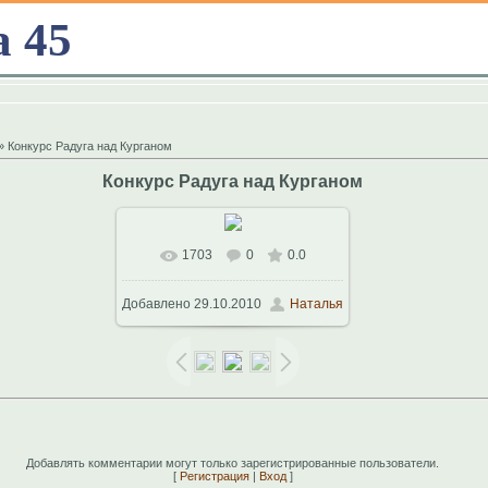
а 45
» Конкурс Радуга над Курганом
Конкурс Радуга над Курганом
1703
0
0.0
В реальном размере
Добавлено
29.10.2010
Наталья
1024x683
/ 292.2Kb
Добавлять комментарии могут только зарегистрированные пользователи.
[
Регистрация
|
Вход
]