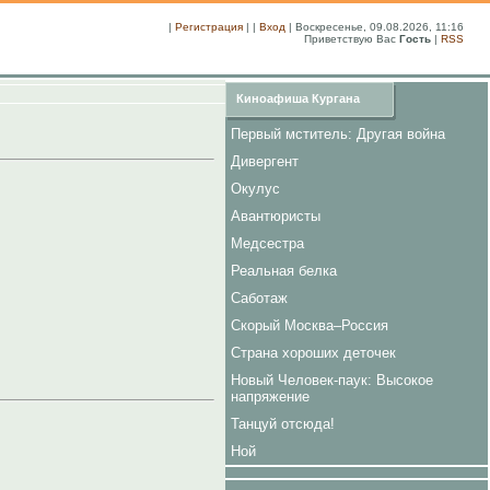
|
Регистрация
| |
Вход
| Воскресенье, 09.08.2026, 11:16
Приветствую Вас
Гость
|
RSS
Киноафиша Кургана
Первый мститель: Другая война
Дивергент
Окулус
Авантюристы
Медсестра
Реальная белка
Саботаж
Скорый Москва–Россия
Страна хороших деточек
Новый Человек-паук: Высокое
напряжение
Танцуй отсюда!
Ной