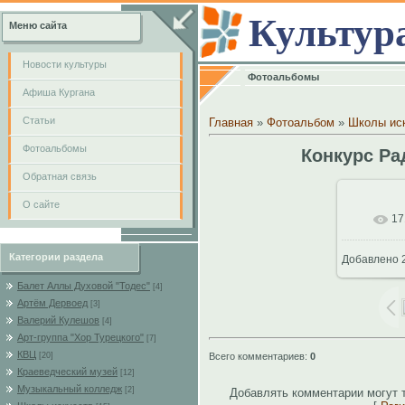
Культур
Меню сайта
Новости культуры
Фотоальбомы
Афиша Кургана
Cтатьи
Главная
»
Фотоальбом
»
Школы ис
Фотоальбомы
Конкурс Ра
Обратная связь
О сайте
17
В
Категории раздела
Добавлено
2
102
Балет Аллы Духовой "Тодес"
[4]
Артём Дервоед
[3]
Валерий Кулешов
[4]
Арт-группа "Хор Турецкого"
[7]
КВЦ
Всего комментариев
:
0
[20]
Краеведческий музей
[12]
Музыкальный колледж
[2]
Добавлять комментарии могут 