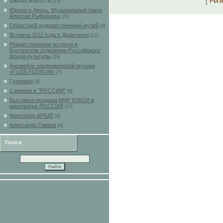
[
Рег
Школы искусств
[15]
Юнона и Авось. Музыкальный театр
Алексея Рыбникова
[21]
Областной художественный музей
[2]
Встреча 2011 года в Драмтеатр
[12]
Рождественские встречи в
Курганском отделении Российского
фонда культуры
[33]
Ансамбль средневековой музыки
«FLOS FLORUM»
[7]
Гулливер
[4]
1 апреля в "РОССИИ"
[8]
Выставка-продажа МИР КУКОЛ в
кинотеатре РОССИЯ
[17]
Кинотеатр АРБАТ
[6]
Александр Сивков
[6]
Поиск