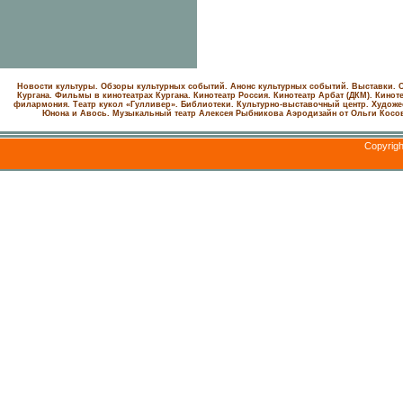
Новости культуры. Обзоры культурных событий. Анонс культурных событий. Выставки. С
Кургана. Фильмы в кинотеатрах Кургана.
Кинотеатр Россия.
Кинотеатр Арбат (ДКМ).
Киноте
филармония.
Театр кукол «Гулливер».
Библиотеки.
Культурно-выставочный центр.
Художе
Юнона и Авось. Музыкальный театр Алексея Рыбникова
Аэродизайн от Ольги Косо
Copyrig