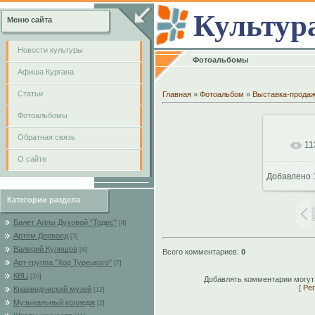
Культур
Меню сайта
Новости культуры
Фотоальбомы
Афиша Кургана
Cтатьи
Главная
»
Фотоальбом
»
Выставка-прода
Фотоальбомы
Обратная связь
11
В
О сайте
Добавлено
60
Категории раздела
Балет Аллы Духовой "Тодес"
[4]
Артём Дервоед
[3]
Валерий Кулешов
[4]
Всего комментариев
:
0
Арт-группа "Хор Турецкого"
[7]
КВЦ
[20]
Добавлять комментарии могут
[
Рег
Краеведческий музей
[12]
Музыкальный колледж
[2]