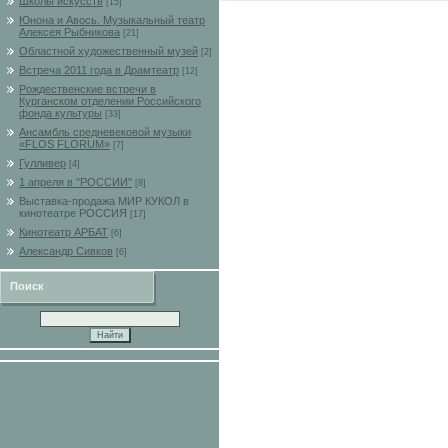
Школы искусств
[15]
Юнона и Авось. Музыкальный театр
Алексея Рыбникова
[21]
Областной художественный музей
[2]
Встреча 2011 года в Драмтеатр
[12]
Рождественские встречи в
Курганском отделении Российского
фонда культуры
[33]
Ансамбль средневековой музыки
«FLOS FLORUM»
[7]
Гулливер
[4]
1 апреля в "РОССИИ"
[8]
Выставка-продажа МИР КУКОЛ в
кинотеатре РОССИЯ
[17]
Кинотеатр АРБАТ
[6]
Александр Сивков
[6]
Поиск