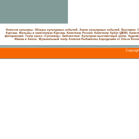
Новости культуры. Обзоры культурных событий. Анонс культурных событий. Выставки. С
Кургана. Фильмы в кинотеатрах Кургана.
Кинотеатр Россия.
Кинотеатр Арбат (ДКМ).
Киноте
филармония.
Театр кукол «Гулливер».
Библиотеки.
Культурно-выставочный центр.
Художе
Юнона и Авось. Музыкальный театр Алексея Рыбникова
Аэродизайн от Ольги Косо
Copyrig