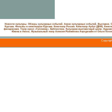
Новости культуры. Обзоры культурных событий. Анонс культурных событий. Выставки. С
Кургана. Фильмы в кинотеатрах Кургана.
Кинотеатр Россия.
Кинотеатр Арбат (ДКМ).
Киноте
филармония.
Театр кукол «Гулливер».
Библиотеки.
Культурно-выставочный центр.
Художе
Юнона и Авось. Музыкальный театр Алексея Рыбникова
Аэродизайн от Ольги Косо
Copyrig