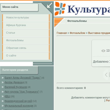
Культур
Меню сайта
Новости культуры
Фотоальбомы
Афиша Кургана
Cтатьи
Главная
»
Фотоальбом
»
Выставка-прода
Фотоальбомы
Обратная связь
11
В
О сайте
Добавлено
80
Категории раздела
Балет Аллы Духовой "Тодес"
[4]
Артём Дервоед
[3]
Валерий Кулешов
[4]
Всего комментариев
:
0
Арт-группа "Хор Турецкого"
[7]
КВЦ
[20]
Добавлять комментарии могут
[
Рег
Краеведческий музей
[12]
Музыкальный колледж
[2]