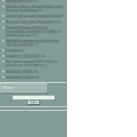
Школы искусств
[15]
Юнона и Авось. Музыкальный театр
Алексея Рыбникова
[21]
Областной художественный музей
[2]
Встреча 2011 года в Драмтеатр
[12]
Рождественские встречи в
Курганском отделении Российского
фонда культуры
[33]
Ансамбль средневековой музыки
«FLOS FLORUM»
[7]
Гулливер
[4]
1 апреля в "РОССИИ"
[8]
Выставка-продажа МИР КУКОЛ в
кинотеатре РОССИЯ
[17]
Кинотеатр АРБАТ
[6]
Александр Сивков
[6]
Поиск