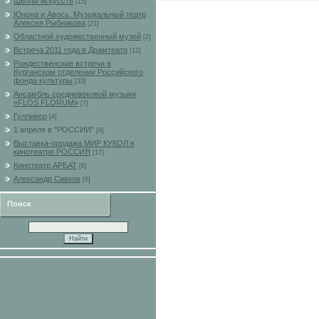
Школы искусств
[15]
Юнона и Авось. Музыкальный театр
Алексея Рыбникова
[21]
Областной художественный музей
[2]
Встреча 2011 года в Драмтеатр
[12]
Рождественские встречи в
Курганском отделении Российского
фонда культуры
[33]
Ансамбль средневековой музыки
«FLOS FLORUM»
[7]
Гулливер
[4]
1 апреля в "РОССИИ"
[8]
Выставка-продажа МИР КУКОЛ в
кинотеатре РОССИЯ
[17]
Кинотеатр АРБАТ
[6]
Александр Сивков
[6]
Поиск