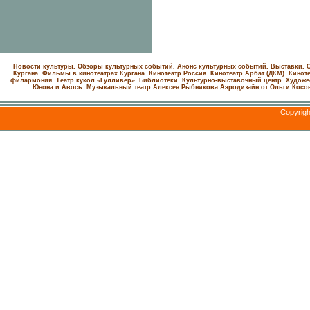
Новости культуры. Обзоры культурных событий. Анонс культурных событий. Выставки. С
Кургана. Фильмы в кинотеатрах Кургана.
Кинотеатр Россия.
Кинотеатр Арбат (ДКМ).
Киноте
филармония.
Театр кукол «Гулливер».
Библиотеки.
Культурно-выставочный центр.
Художе
Юнона и Авось. Музыкальный театр Алексея Рыбникова
Аэродизайн от Ольги Косо
Copyrig