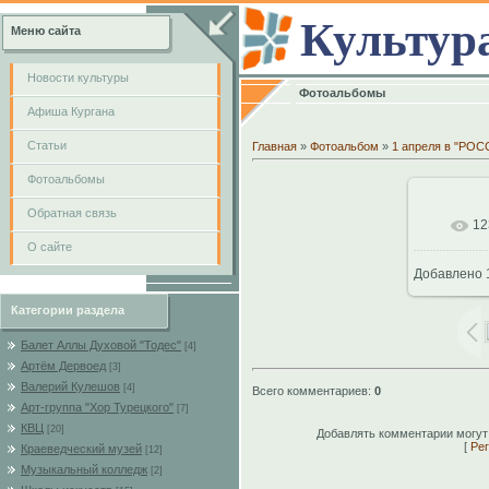
Культур
Меню сайта
Новости культуры
Фотоальбомы
Афиша Кургана
Cтатьи
Главная
»
Фотоальбом
»
1 апреля в "РО
Фотоальбомы
Обратная связь
12
В
О сайте
Добавлено
80
Категории раздела
Балет Аллы Духовой "Тодес"
[4]
Артём Дервоед
[3]
Валерий Кулешов
[4]
Всего комментариев
:
0
Арт-группа "Хор Турецкого"
[7]
КВЦ
[20]
Добавлять комментарии могут
[
Рег
Краеведческий музей
[12]
Музыкальный колледж
[2]