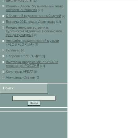
Школы искусств
[15]
Юнона и Авось. Музыкальный театр
Алексея Рыбникова
[21]
Областной художественный музей
[2]
Встреча 2011 года в Драмтеатр
[12]
Рождественские встречи в
Курганском отделении Российского
фонда культуры
[33]
Ансамбль средневековой музыки
«FLOS FLORUM»
[7]
Гулливер
[4]
1 апреля в "РОССИИ"
[8]
Выставка-продажа МИР КУКОЛ в
кинотеатре РОССИЯ
[17]
Кинотеатр АРБАТ
[6]
Александр Сивков
[6]
Поиск