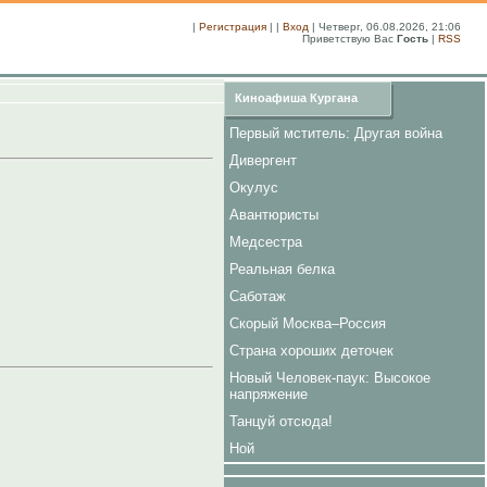
|
Регистрация
| |
Вход
| Четверг, 06.08.2026, 21:06
Приветствую Вас
Гость
|
RSS
Киноафиша Кургана
Первый мститель: Другая война
Дивергент
Окулус
Авантюристы
Медсестра
Реальная белка
Саботаж
Скорый Москва–Россия
Страна хороших деточек
Новый Человек-паук: Высокое
напряжение
Танцуй отсюда!
Ной