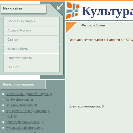
Культур
Меню сайта
Новости культуры
Фотоальбомы
Афиша Кургана
Cтатьи
Главная
»
Фотоальбом
»
1 апреля в "РО
Фотоальбомы
Обратная связь
О сайте
Категории раздела
Балет Аллы Духовой "Тодес"
[4]
Артём Дервоед
[3]
Валерий Кулешов
[4]
Всего комментариев
:
0
Арт-группа "Хор Турецкого"
[7]
КВЦ
[20]
Краеведческий музей
[12]
Музыкальный колледж
[2]