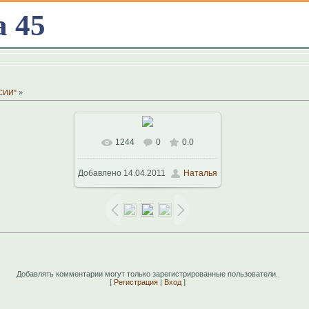
а 45
ССИИ"
»
1244
0
0.0
В реальном размере
Добавлено
14.04.2011
Наталья
800x533
/ 291.7Kb
Добавлять комментарии могут только зарегистрированные пользователи.
[
Регистрация
|
Вход
]