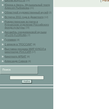
[
Рег
Школы искусств
[15]
Юнона и Авось. Музыкальный театр
Алексея Рыбникова
[21]
Областной художественный музей
[2]
Встреча 2011 года в Драмтеатр
[12]
Рождественские встречи в
Курганском отделении Российского
фонда культуры
[33]
Ансамбль средневековой музыки
«FLOS FLORUM»
[7]
Гулливер
[4]
1 апреля в "РОССИИ"
[8]
Выставка-продажа МИР КУКОЛ в
кинотеатре РОССИЯ
[17]
Кинотеатр АРБАТ
[6]
Александр Сивков
[6]
Поиск