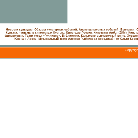
Новости культуры. Обзоры культурных событий. Анонс культурных событий. Выставки. С
Кургана. Фильмы в кинотеатрах Кургана.
Кинотеатр Россия.
Кинотеатр Арбат (ДКМ).
Киноте
филармония.
Театр кукол «Гулливер».
Библиотеки.
Культурно-выставочный центр.
Художе
Юнона и Авось. Музыкальный театр Алексея Рыбникова
Аэродизайн от Ольги Косо
Copyrig