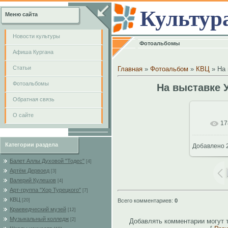
Культур
Меню сайта
Новости культуры
Фотоальбомы
Афиша Кургана
Cтатьи
Главная
»
Фотоальбом
»
КВЦ
» На 
Фотоальбомы
На выставке У
Обратная связь
О сайте
17
В
Категории раздела
Добавлено
2
102
Балет Аллы Духовой "Тодес"
[4]
Артём Дервоед
[3]
Валерий Кулешов
[4]
Арт-группа "Хор Турецкого"
[7]
КВЦ
Всего комментариев
:
0
[20]
Краеведческий музей
[12]
Музыкальный колледж
[2]
Добавлять комментарии могут 