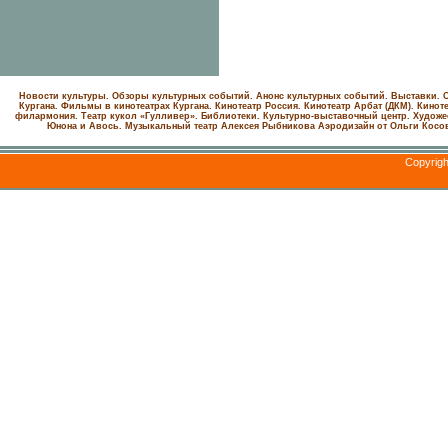
Новости культуры. Обзоры культурных событий. Анонс культурных событий. Выставки. С
Кургана. Фильмы в кинотеатрах Кургана.
Кинотеатр Россия.
Кинотеатр Арбат (ДКМ).
Киноте
филармония.
Театр кукол «Гулливер».
Библиотеки.
Культурно-выставочный центр.
Художе
Юнона и Авось. Музыкальный театр Алексея Рыбникова
Аэродизайн от Ольги Косо
Copyrig