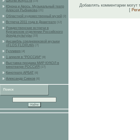
Школы искусств
[15]
Добавлять комментарии могут 
Юнона и Авось. Музыкальный театр
[
Рег
Алексея Рыбникова
[21]
Областной художественный музей
[2]
Встреча 2011 года в Драмтеатр
[12]
Рождественские встречи в
Курганском отделении Российского
фонда культуры
[33]
Ансамбль средневековой музыки
«FLOS FLORUM»
[7]
Гулливер
[4]
1 апреля в "РОССИИ"
[8]
Выставка-продажа МИР КУКОЛ в
кинотеатре РОССИЯ
[17]
Кинотеатр АРБАТ
[6]
Александр Сивков
[6]
Поиск