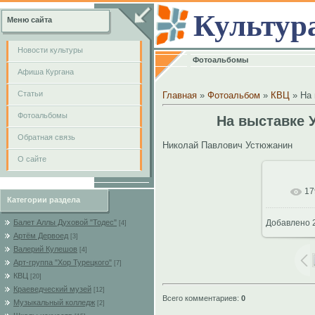
Культур
Меню сайта
Новости культуры
Фотоальбомы
Афиша Кургана
Cтатьи
Главная
»
Фотоальбом
»
КВЦ
» На 
Фотоальбомы
На выставке У
Обратная связь
Николай Павлович Устюжанин
О сайте
17
В
Категории раздела
Балет Аллы Духовой "Тодес"
Добавлено
2
[4]
683
Артём Дервоед
[3]
Валерий Кулешов
[4]
Арт-группа "Хор Турецкого"
[7]
КВЦ
[20]
Краеведческий музей
[12]
Всего комментариев
:
0
Музыкальный колледж
[2]