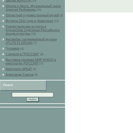
Школы искусств
[15]
Юнона и Авось. Музыкальный театр
Алексея Рыбникова
[21]
Областной художественный музей
[2]
Встреча 2011 года в Драмтеатр
[12]
Рождественские встречи в
Курганском отделении Российского
фонда культуры
[33]
Ансамбль средневековой музыки
«FLOS FLORUM»
[7]
Гулливер
[4]
1 апреля в "РОССИИ"
[8]
Выставка-продажа МИР КУКОЛ в
кинотеатре РОССИЯ
[17]
Кинотеатр АРБАТ
[6]
Александр Сивков
[6]
Поиск