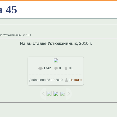
а 45
е Устюжаниных, 2010 г.
На выставке Устюжаниных, 2010 г.
1742
0
0.0
В реальном размере
Добавлено
28.10.2010
Наталья
1024x683
/ 237.8Kb