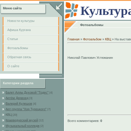
Культур
Меню сайта
Новости культуры
Фотоальбомы
Афиша Кургана
Cтатьи
Главная
»
Фотоальбом
»
КВЦ
» На выставк
Фотоальбомы
Обратная связь
Николай Павлович Устюжанин
О сайте
Категории раздела
Балет Аллы Духовой "Тодес"
[4]
Артём Дервоед
[3]
Валерий Кулешов
[4]
Арт-группа "Хор Турецкого"
[7]
КВЦ
[20]
Краеведческий музей
Всего комментариев
:
0
[12]
Музыкальный колледж
[2]