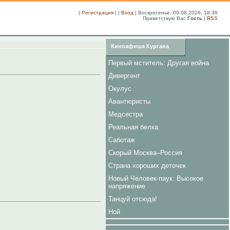
|
Регистрация
| |
Вход
| Воскресенье, 09.08.2026, 18:38
Приветствую Вас
Гость
|
RSS
Киноафиша Кургана
Первый мститель: Другая война
Дивергент
Окулус
Авантюристы
Медсестра
Реальная белка
Саботаж
Скорый Москва–Россия
Страна хороших деточек
Новый Человек-паук: Высокое
напряжение
Танцуй отсюда!
Ной