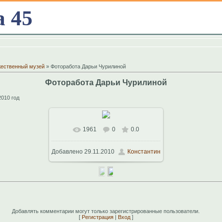
а 45
жественный музей
» Фоторабота Дарьи Чурилиной
Фоторабота Дарьи Чурилиной
010 год
1961
0
0.0
В реальном размере
1024x689
/
Добавлено
29.11.2010
Константин
98.0Kb
Добавлять комментарии могут только зарегистрированные пользователи.
[
Регистрация
|
Вход
]