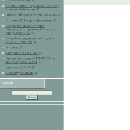
Школы искусств
[15]
Юнона и Авось. Музыкальный театр
Алексея Рыбникова
[21]
Областной художественный музей
[2]
Встреча 2011 года в Драмтеатр
[12]
Рождественские встречи в
Курганском отделении Российского
фонда культуры
[33]
Ансамбль средневековой музыки
«FLOS FLORUM»
[7]
Гулливер
[4]
1 апреля в "РОССИИ"
[8]
Выставка-продажа МИР КУКОЛ в
кинотеатре РОССИЯ
[17]
Кинотеатр АРБАТ
[6]
Александр Сивков
[6]
Поиск