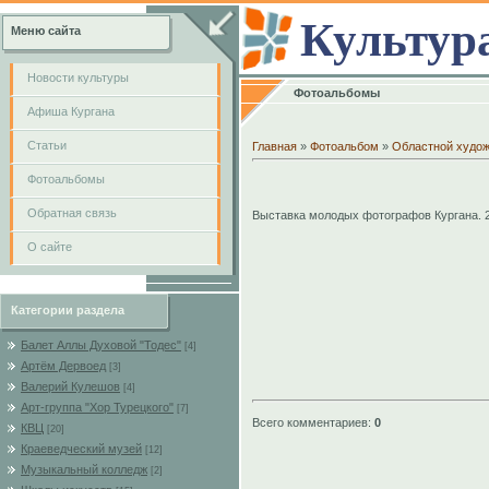
Культур
Меню сайта
Новости культуры
Фотоальбомы
Афиша Кургана
Cтатьи
Главная
»
Фотоальбом
»
Областной худо
Фотоальбомы
Обратная связь
Выставка молодых фотографов Кургана. 2
О сайте
Категории раздела
Балет Аллы Духовой "Тодес"
[4]
Артём Дервоед
[3]
Валерий Кулешов
[4]
Арт-группа "Хор Турецкого"
[7]
Всего комментариев
:
0
КВЦ
[20]
Краеведческий музей
[12]
Музыкальный колледж
[2]