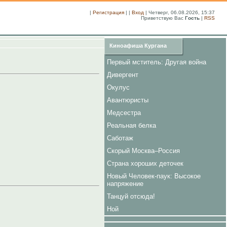
|
Регистрация
| |
Вход
| Четверг, 06.08.2026, 15:37
Приветствую Вас
Гость
|
RSS
Киноафиша Кургана
Первый мститель: Другая война
Дивергент
Окулус
Авантюристы
Медсестра
Реальная белка
Саботаж
Скорый Москва–Россия
Страна хороших деточек
Новый Человек-паук: Высокое
напряжение
Танцуй отсюда!
Ной