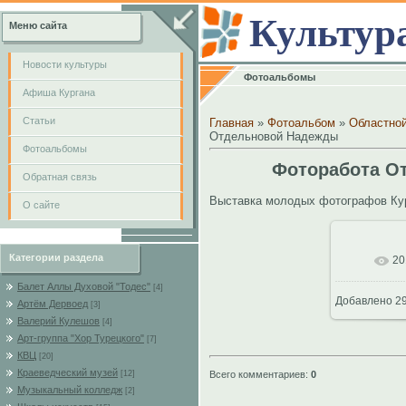
Культур
Меню сайта
Новости культуры
Фотоальбомы
Афиша Кургана
Cтатьи
Главная
»
Фотоальбом
»
Областно
Отдельновой Надежды
Фотоальбомы
Фоторабота О
Обратная связь
Выставка молодых фотографов Кур
О сайте
Категории раздела
20
В реал
Балет Аллы Духовой "Тодес"
[4]
Добавлено
29
Артём Дервоед
[3]
Валерий Кулешов
[4]
Арт-группа "Хор Турецкого"
[7]
КВЦ
[20]
Краеведческий музей
Всего комментариев
:
0
[12]
Музыкальный колледж
[2]