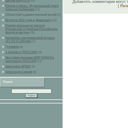
Школы искусств
[15]
Добавлять комментарии могут 
[
Рег
Юнона и Авось. Музыкальный театр
Алексея Рыбникова
[21]
Областной художественный музей
[2]
Встреча 2011 года в Драмтеатр
[12]
Рождественские встречи в
Курганском отделении Российского
фонда культуры
[33]
Ансамбль средневековой музыки
«FLOS FLORUM»
[7]
Гулливер
[4]
1 апреля в "РОССИИ"
[8]
Выставка-продажа МИР КУКОЛ в
кинотеатре РОССИЯ
[17]
Кинотеатр АРБАТ
[6]
Александр Сивков
[6]
Поиск