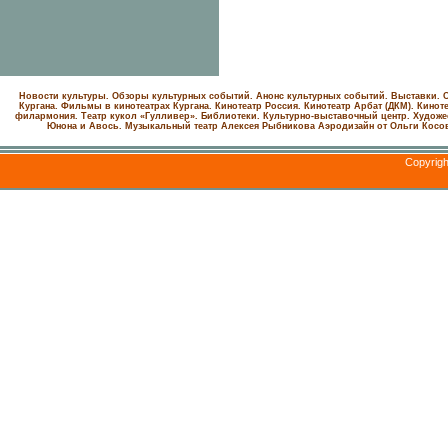
Новости культуры. Обзоры культурных событий. Анонс культурных событий. Выставки. С
Кургана. Фильмы в кинотеатрах Кургана.
Кинотеатр Россия.
Кинотеатр Арбат (ДКМ).
Киноте
филармония.
Театр кукол «Гулливер».
Библиотеки.
Культурно-выставочный центр.
Художе
Юнона и Авось. Музыкальный театр Алексея Рыбникова
Аэродизайн от Ольги Косо
Copyrig