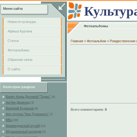
Культур
Меню сайта
Новости культуры
Фотоальбомы
Афиша Кургана
Cтатьи
Главная
»
Фотоальбом
»
Рождественские 
Фотоальбомы
Обратная связь
О сайте
Категории раздела
Балет Аллы Духовой "Тодес"
[4]
Артём Дервоед
[3]
Валерий Кулешов
[4]
Всего комментариев
:
0
Арт-группа "Хор Турецкого"
[7]
КВЦ
[20]
Краеведческий музей
[12]
Музыкальный колледж
[2]