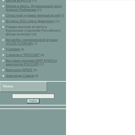
Школы искусств
[15]
Юнона и Авось. Музыкальный театр
Алексея Рыбникова
[21]
Областной художественный музей
[2]
Встреча 2011 года в Драмтеатр
[12]
Рождественские встречи в
Курганском отделении Российского
фонда культуры
[33]
Ансамбль средневековой музыки
«FLOS FLORUM»
[7]
Гулливер
[4]
1 апреля в "РОССИИ"
[8]
Выставка-продажа МИР КУКОЛ в
кинотеатре РОССИЯ
[17]
Кинотеатр АРБАТ
[6]
Александр Сивков
[6]
Поиск