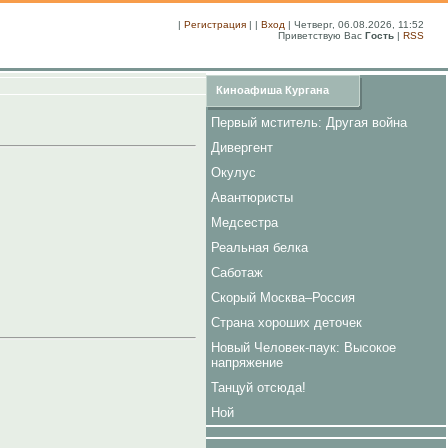
|
Регистрация
| |
Вход
| Четверг, 06.08.2026, 11:52
Приветствую Вас
Гость
|
RSS
Киноафиша Кургана
Первый мститель: Другая война
Дивергент
Окулус
Авантюристы
Медсестра
Реальная белка
Саботаж
Скорый Москва–Россия
Страна хороших деточек
Новый Человек-паук: Высокое
напряжение
Танцуй отсюда!
Ной