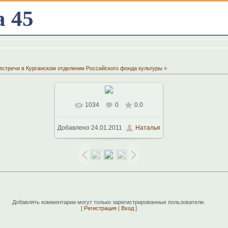
а 45
встречи в Курганском отделении Российского фонда культуры
»
1034
0
0.0
В реальном размере
Добавлено
24.01.2011
Наталья
1024x768
/ 214.7Kb
Добавлять комментарии могут только зарегистрированные пользователи.
[
Регистрация
|
Вход
]