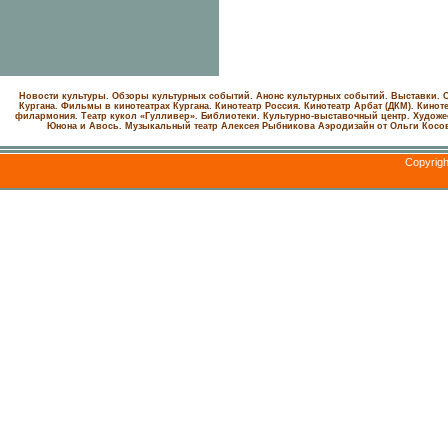
Новости культуры. Обзоры культурных событий. Анонс культурных событий. Выставки. С
Кургана. Фильмы в кинотеатрах Кургана.
Кинотеатр Россия.
Кинотеатр Арбат (ДКМ).
Киноте
филармония.
Театр кукол «Гулливер».
Библиотеки.
Культурно-выставочный центр.
Художе
Юнона и Авось. Музыкальный театр Алексея Рыбникова
Аэродизайн от Ольги Косо
Copyrig