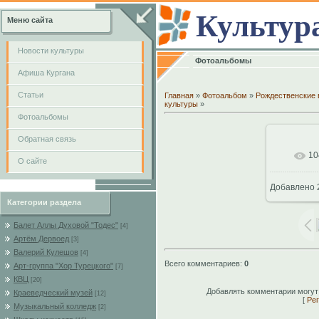
Культур
Меню сайта
Новости культуры
Фотоальбомы
Афиша Кургана
Cтатьи
Главная
»
Фотоальбом
»
Рождественские 
культуры
»
Фотоальбомы
Обратная связь
10
В
О сайте
Добавлено
768
Категории раздела
Балет Аллы Духовой "Тодес"
[4]
Артём Дервоед
[3]
Валерий Кулешов
[4]
Всего комментариев
:
0
Арт-группа "Хор Турецкого"
[7]
КВЦ
[20]
Добавлять комментарии могут
Краеведческий музей
[12]
[
Рег
Музыкальный колледж
[2]