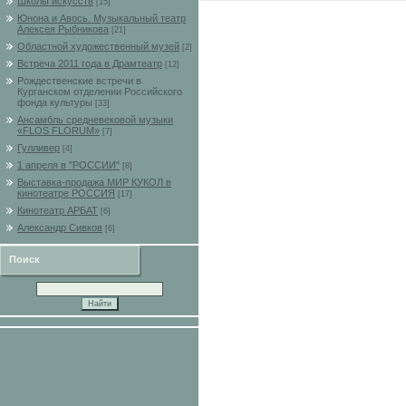
Школы искусств
[15]
Юнона и Авось. Музыкальный театр
Алексея Рыбникова
[21]
Областной художественный музей
[2]
Встреча 2011 года в Драмтеатр
[12]
Рождественские встречи в
Курганском отделении Российского
фонда культуры
[33]
Ансамбль средневековой музыки
«FLOS FLORUM»
[7]
Гулливер
[4]
1 апреля в "РОССИИ"
[8]
Выставка-продажа МИР КУКОЛ в
кинотеатре РОССИЯ
[17]
Кинотеатр АРБАТ
[6]
Александр Сивков
[6]
Поиск