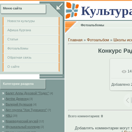
Культур
Меню сайта
Новости культуры
Фотоальбомы
Афиша Кургана
Cтатьи
Главная
»
Фотоальбом
»
Школы ис
Фотоальбомы
Конкурс Ра
Обратная связь
О сайте
14
В
Категории раздела
Добавлено
2
683
Балет Аллы Духовой "Тодес"
[4]
Артём Дервоед
[3]
Валерий Кулешов
[4]
Арт-группа "Хор Турецкого"
[7]
КВЦ
Всего комментариев
:
0
[20]
Краеведческий музей
[12]
Музыкальный колледж
[2]
Добавлять комментарии могут 