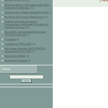
[
Рег
Школы искусств
[15]
Юнона и Авось. Музыкальный театр
Алексея Рыбникова
[21]
Областной художественный музей
[2]
Встреча 2011 года в Драмтеатр
[12]
Рождественские встречи в
Курганском отделении Российского
фонда культуры
[33]
Ансамбль средневековой музыки
«FLOS FLORUM»
[7]
Гулливер
[4]
1 апреля в "РОССИИ"
[8]
Выставка-продажа МИР КУКОЛ в
кинотеатре РОССИЯ
[17]
Кинотеатр АРБАТ
[6]
Александр Сивков
[6]
Поиск