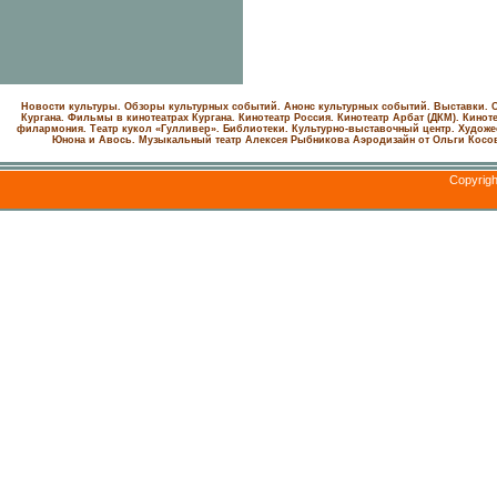
Новости культуры. Обзоры культурных событий. Анонс культурных событий. Выставки. С
Кургана. Фильмы в кинотеатрах Кургана.
Кинотеатр Россия.
Кинотеатр Арбат (ДКМ).
Киноте
филармония.
Театр кукол «Гулливер».
Библиотеки.
Культурно-выставочный центр.
Художе
Юнона и Авось. Музыкальный театр Алексея Рыбникова
Аэродизайн от Ольги Косо
Copyrig