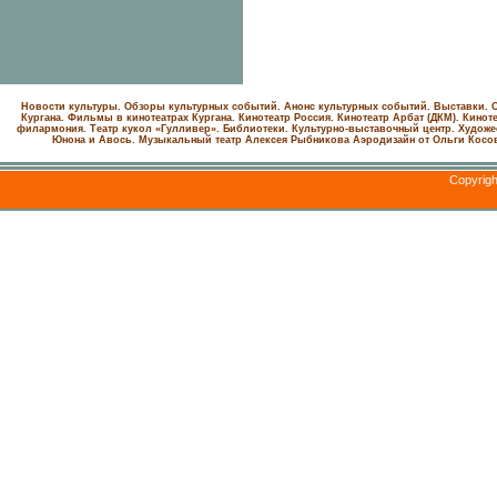
Новости культуры. Обзоры культурных событий. Анонс культурных событий. Выставки. С
Кургана. Фильмы в кинотеатрах Кургана.
Кинотеатр Россия.
Кинотеатр Арбат (ДКМ).
Киноте
филармония.
Театр кукол «Гулливер».
Библиотеки.
Культурно-выставочный центр.
Художе
Юнона и Авось. Музыкальный театр Алексея Рыбникова
Аэродизайн от Ольги Косо
Copyrig