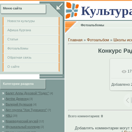
Культур
Меню сайта
Новости культуры
Фотоальбомы
Афиша Кургана
Cтатьи
Главная
»
Фотоальбом
»
Школы ис
Фотоальбомы
Конкурс Ра
Обратная связь
О сайте
17
В
Категории раздела
Добавлено
2
102
Балет Аллы Духовой "Тодес"
[4]
Артём Дервоед
[3]
Валерий Кулешов
[4]
Арт-группа "Хор Турецкого"
[7]
КВЦ
Всего комментариев
:
0
[20]
Краеведческий музей
[12]
Музыкальный колледж
[2]
Добавлять комментарии могут 