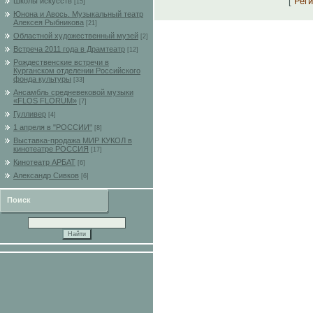
[
Рег
Школы искусств
[15]
Юнона и Авось. Музыкальный театр
Алексея Рыбникова
[21]
Областной художественный музей
[2]
Встреча 2011 года в Драмтеатр
[12]
Рождественские встречи в
Курганском отделении Российского
фонда культуры
[33]
Ансамбль средневековой музыки
«FLOS FLORUM»
[7]
Гулливер
[4]
1 апреля в "РОССИИ"
[8]
Выставка-продажа МИР КУКОЛ в
кинотеатре РОССИЯ
[17]
Кинотеатр АРБАТ
[6]
Александр Сивков
[6]
Поиск