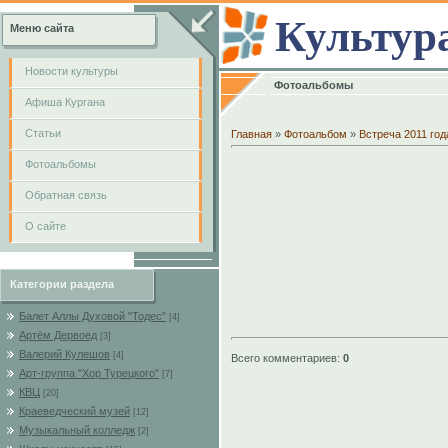
Культур
Меню сайта
Новости культуры
Фотоальбомы
Афиша Кургана
Cтатьи
Главная
»
Фотоальбом
»
Встреча 2011 год
Фотоальбомы
Обратная связь
О сайте
Категории раздела
Балет Аллы Духовой "Тодес"
[4]
Артём Дервоед
[3]
Валерий Кулешов
[4]
Всего комментариев
:
0
Арт-группа "Хор Турецкого"
[7]
КВЦ
[20]
Краеведческий музей
[12]
Музыкальный колледж
[2]