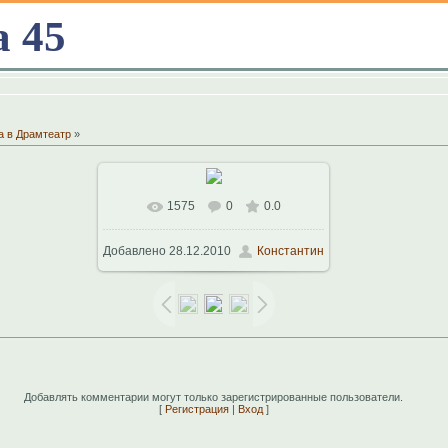
а 45
а в Драмтеатр
»
1575
0
0.0
В реальном размере
1024x768
/
Добавлено
28.12.2010
Константин
206.8Kb
Добавлять комментарии могут только зарегистрированные пользователи.
[
Регистрация
|
Вход
]