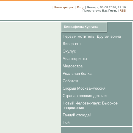
|
Регистрация
| |
Вход
| Четверг, 06.08.2026, 22:16
Приветствую Вас
Гость
|
RSS
Киноафиша Кургана
Первый мститель: Другая война
Дивергент
Окулус
Авантюристы
Медсестра
Реальная белка
Саботаж
Скорый Москва–Россия
Страна хороших деточек
Новый Человек-паук: Высокое
напряжение
Танцуй отсюда!
Ной