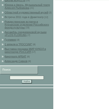
Школы искусств
[15]
Юнона и Авось. Музыкальный театр
Алексея Рыбникова
[21]
Областной художественный музей
[2]
Встреча 2011 года в Драмтеатр
[12]
Рождественские встречи в
Курганском отделении Российского
фонда культуры
[33]
Ансамбль средневековой музыки
«FLOS FLORUM»
[7]
Гулливер
[4]
1 апреля в "РОССИИ"
[8]
Выставка-продажа МИР КУКОЛ в
кинотеатре РОССИЯ
[17]
Кинотеатр АРБАТ
[6]
Александр Сивков
[6]
Поиск